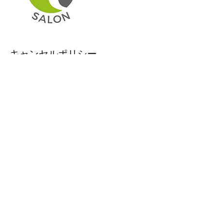
キャンセルポリシー
予約の変更やキャンセルは24時間前までに
ご連絡ください
連絡先
Japan, Kanagawa, Kawasaki, Nakahara
Ward, Kizuki-Gionchō16−21 ロム・ラ・ファ
ム
ponosuru.salon@gmail.com